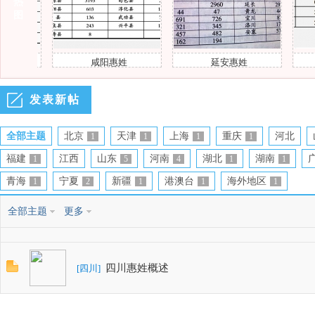
热
图
咸阳惠姓
延安惠姓
发表新帖
风
全部主题
北京
天津
上海
重庆
河北
1
1
1
1
福建
江西
山东
河南
湖北
湖南
1
5
4
1
1
青海
宁夏
新疆
港澳台
海外地区
1
2
1
1
1
全部主题
更多
和
四川惠姓概述
[
四川
]