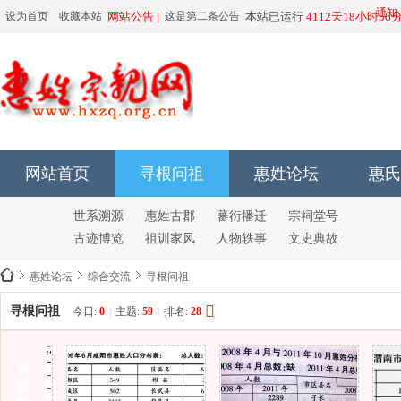
由于有人恶
通知
设为首页
收藏本站
网站公告 |
这是第二条公告
本站已运行
4112天18小时56
66666666666
网站首页
寻根问祖
惠姓论坛
惠氏
世系溯源
惠姓古郡
蕃衍播迁
宗祠堂号
古迹博览
祖训家风
人物轶事
文史典故
惠姓论坛
综合交流
寻根问祖
寻根问祖
今日:
0
|
主题:
59
|
排名:
28
惠
精
彩