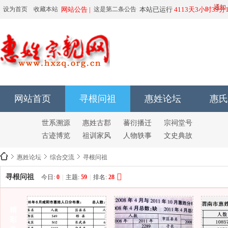
由于有人恶意
通知
设为首页
收藏本站
网站公告 |
这是第二条公告
本站已运行
4113天3小时39分
66666666666
网站首页
寻根问祖
惠姓论坛
惠氏
世系溯源
惠姓古郡
蕃衍播迁
宗祠堂号
古迹博览
祖训家风
人物轶事
文史典故
惠姓论坛
综合交流
寻根问祖
寻根问祖
今日:
0
|
主题:
59
|
排名:
28
惠
精
彩