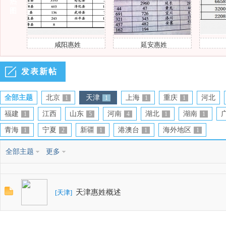
热
图
咸阳惠姓
延安惠姓
渭南
发表新帖
风
全部主题
北京
天津
上海
重庆
河北
1
1
1
1
福建
江西
山东
河南
湖北
湖南
1
5
4
1
1
青海
宁夏
新疆
港澳台
海外地区
1
2
1
1
1
全部主题
更多
和
天津惠姓概述
[
天津
]