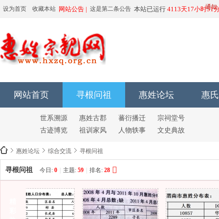
由于有人恶意运用
通知
设为首页
收藏本站
网站公告 |
这是第二条公告
本站已运行
4113天17小时51
66666666666
网站首页
寻根问祖
惠姓论坛
惠氏
世系溯源
惠姓古郡
蕃衍播迁
宗祠堂号
古迹博览
祖训家风
人物轶事
文史典故
惠姓论坛
综合交流
寻根问祖
寻根问祖
今日:
0
|
主题:
59
|
排名:
28
惠
精
彩