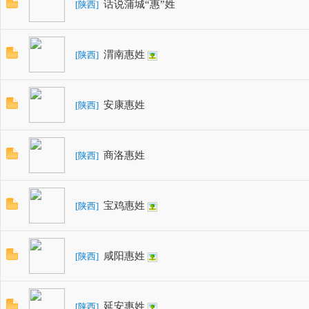
话说蒲城“惠”姓
[
陕西
]
渭南惠姓
[
陕西
]
畅
安康惠姓
[
陕西
]
商洛惠姓
[
陕西
]
宝鸡惠姓
[
陕西
]
咸阳惠姓
[
陕西
]
延安惠姓
[
陕西
]