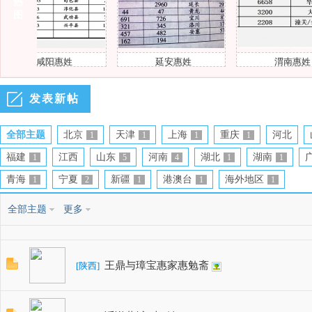
热
图
咸阳惠姓
延安惠姓
渭南惠姓
发表新帖
风
全部主题
北京
天津
上海
重庆
河北
1
1
1
1
福建
江西
山东
河南
湖北
湖南
1
5
4
1
1
青海
宁夏
新疆
港澳台
海外地区
1
2
1
1
1
全部主题
更多
和
王鼎与璋宝惠家惠勉斋
[
陕西
]