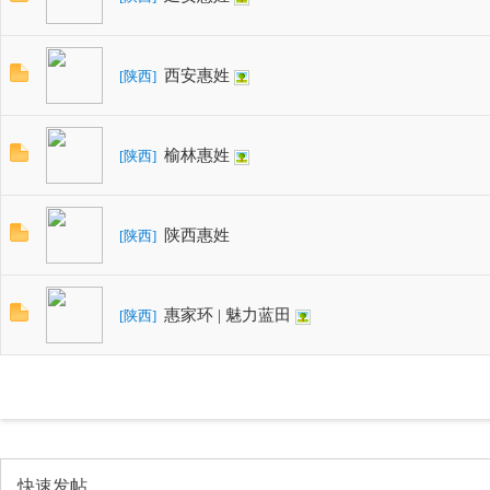
西安惠姓
[
陕西
]
榆林惠姓
[
陕西
]
陕西惠姓
[
陕西
]
惠家环 | 魅力蓝田
[
陕西
]
快速发帖