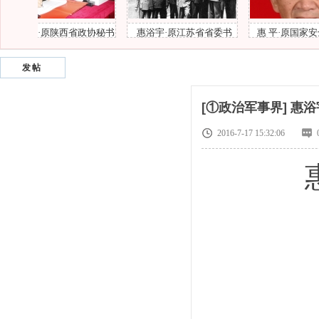
陕西省政协秘书
惠浴宇·原江苏省省委书
惠 平·原国家安全部副部
长
记、省长
长
发帖
风
[①政治军事界]
惠浴
2016-7-17 15:32:06
惠
和