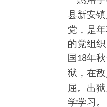
县新安镇
党，是年
的党组织
国
年秋
18
狱，在敌
屈。出狱
学学习。