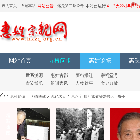
由于有人恶意运用
通知
设为首页
收藏本站
网站公告 |
这是第二条公告
本站已运行
4113天22小时55
6666666666
6666666666
网站首页
寻根问祖
惠姓论坛
惠氏
世系溯源
惠姓古郡
蕃衍播迁
宗祠堂号
古迹博览
祖训家风
人物轶事
文史典故
惠姓论坛
人物博览
现代名人
惠浴宇·原江苏省省委书记、省长
精
彩
惠
热
图