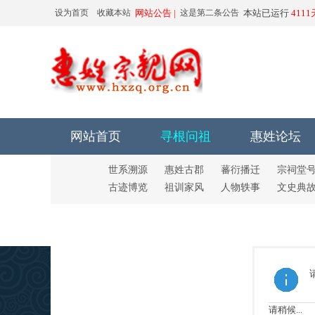
设为首页
收藏本站
网站公告 |
这是第二条公告
本站已运行
411
网站首页
寻根问祖
惠姓论坛
世系溯源
惠姓古郡
蕃衍播迁
宗祠堂
古迹博览
祖训家风
人物轶事
文史典
请稍候...