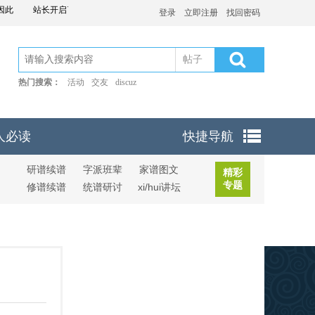
因此
站长开启了人工审核
请大家耐心等待审核。 温馨提示
惠姓家人注册
登录
立即注册
找回密码
帖子
热门搜索：
活动
交友
discuz
人必读
快捷导航
研谱续谱
字派班辈
家谱图文
精彩
专题
修谱续谱
统谱研讨
xi/hui讲坛