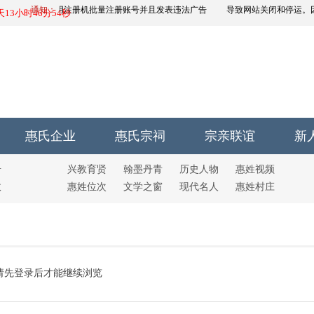
由于有人恶意运用注册机批量注册账号并且发表违法广告
通知：
导致网站关闭和停运。
1天13小时46分54秒
666666666666
666666666666
6
惠氏企业
惠氏宗祠
宗亲联谊
新
号
兴教育贤
翰墨丹青
历史人物
惠姓视频
故
惠姓位次
文学之窗
现代名人
惠姓村庄
请先登录后才能继续浏览