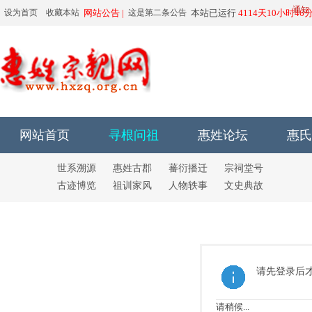
由于有人恶意运用
通知
设为首页
收藏本站
网站公告 |
这是第二条公告
本站已运行
4114天10小时46
6666666666
6666666666
网站首页
寻根问祖
惠姓论坛
惠氏
世系溯源
惠姓古郡
蕃衍播迁
宗祠堂号
古迹博览
祖训家风
人物轶事
文史典故
请先登录后
请稍候...